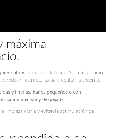
 y máxima
cio.
quiere obras
para su instalación. Se coloca como
paredes ni estructuras para ocultar la cisterna.
idas y limpias
,
baños pequeños o con
ética minimalista y despejada
 la limpieza diaria y evitan la acumulación de