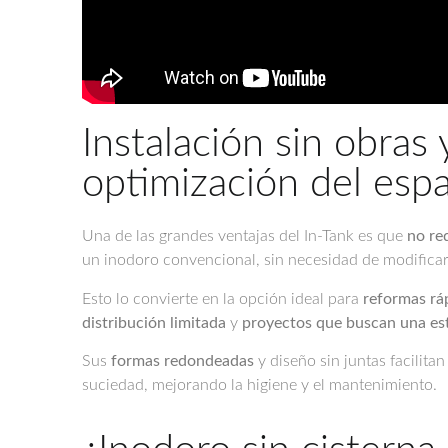
Instalación sin obras
optimización del espa
Una de las grandes ventajas del In-Tank es que
no re
un inodoro convencional, sin necesidad de modificar 
Esto lo convierte en la opción ideal para
reformas ráp
distribución limitada
y
proyectos que buscan una est
Sus
formas redondeadas
y diseño sin juntas facilitan
suciedad, mejorando la higiene y el mantenimiento.