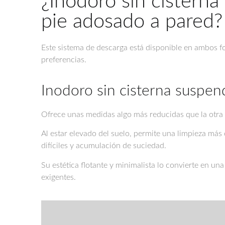
¿Inodoro sin cistern
pie adosado a pared?
Este sistema de descarga está disponible en ambos 
preferencias.
Inodoro sin cisterna suspen
Ofrece unas medidas algo más reducidas que la otr
Al estar elevado del suelo, permite una limpieza má
difíciles y acumulación de suciedad.
Su estética flotante y minimalista lo convierte en un
exigentes.