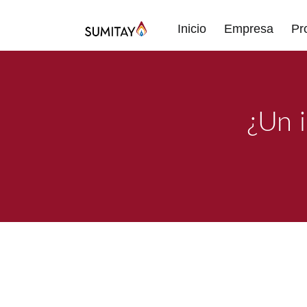
Inicio
Empresa
Pr
¿Un i