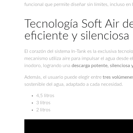
funcional que permite diseñar sin límites, incluso en
Tecnología Soft Air d
eficiente y silenciosa
El corazón del sistema In-Tank es la exclusiva tecnol
mecanismo utiliza aire para impulsar el agua desde el
inodoro, logrando una
descarga potente, silenciosa 
Además, el usuario puede elegir entre
tres volúmene
sostenible del agua, adaptado a cada necesidad.
4,5 litros
3 litros
2 litros