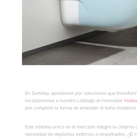
En Sumitay, apostamos por soluciones que transforma
incorporamos a nuestro catálogo el innovador
inodo
por completo la forma de entender el baño moderno
Este sistema único en el mercado integra la cisterna 
necesidad de depósitos externos o empotrados. ¿El 