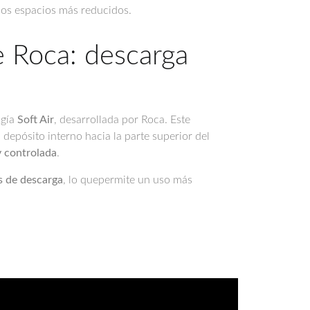
 los espacios más reducidos.
e Roca: descarga
ogía
Soft Air
, desarrollada por Roca. Este
 depósito interno hacia la parte superior del
y controlada
.
s de descarga
, lo quepermite un uso más