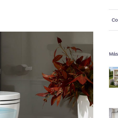
Co
Más