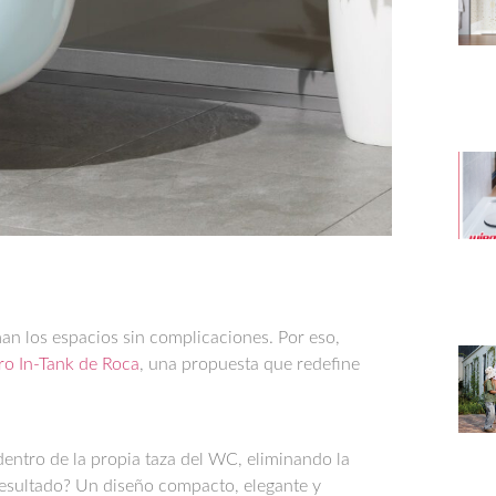
n los espacios sin complicaciones. Por eso,
ro In-Tank de Roca
, una propuesta que redefine
.
dentro de la propia taza del WC, eliminando la
resultado? Un diseño compacto, elegante y