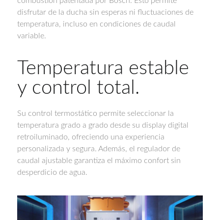
combustión patentada por Bosch. Esto permite
disfrutar de la ducha sin esperas ni fluctuaciones de
temperatura, incluso en condiciones de caudal
variable.
Temperatura estable
y control total.
Su control termostático permite seleccionar la
temperatura grado a grado desde su display digital
retroiluminado, ofreciendo una experiencia
personalizada y segura. Además, el regulador de
caudal ajustable garantiza el máximo confort sin
desperdicio de agua.